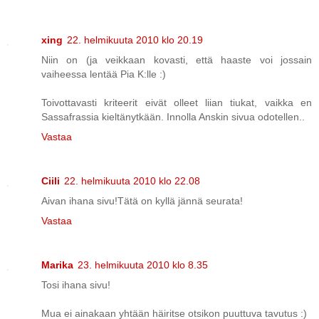
xing
22. helmikuuta 2010 klo 20.19
Niin on (ja veikkaan kovasti, että haaste voi jossain
vaiheessa lentää Pia K:lle :)
Toivottavasti kriteerit eivät olleet liian tiukat, vaikka en
Sassafrassia kieltänytkään. Innolla Anskin sivua odotellen..
Vastaa
Ciili
22. helmikuuta 2010 klo 22.08
Aivan ihana sivu!Tätä on kyllä jännä seurata!
Vastaa
Marika
23. helmikuuta 2010 klo 8.35
Tosi ihana sivu!
Mua ei ainakaan yhtään häiritse otsikon puuttuva tavutus :)