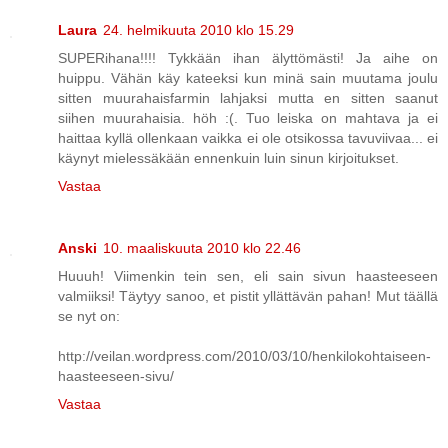
Laura
24. helmikuuta 2010 klo 15.29
SUPERihana!!!! Tykkään ihan älyttömästi! Ja aihe on
huippu. Vähän käy kateeksi kun minä sain muutama joulu
sitten muurahaisfarmin lahjaksi mutta en sitten saanut
siihen muurahaisia. höh :(. Tuo leiska on mahtava ja ei
haittaa kyllä ollenkaan vaikka ei ole otsikossa tavuviivaa... ei
käynyt mielessäkään ennenkuin luin sinun kirjoitukset.
Vastaa
Anski
10. maaliskuuta 2010 klo 22.46
Huuuh! Viimenkin tein sen, eli sain sivun haasteeseen
valmiiksi! Täytyy sanoo, et pistit yllättävän pahan! Mut täällä
se nyt on:
http://veilan.wordpress.com/2010/03/10/henkilokohtaiseen-
haasteeseen-sivu/
Vastaa