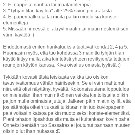
2. Ei nappeja, nauhaa tai maalarinteippiä
3. "Tyhjän tilan käyttöä" alle 25% sivun pinta-alasta
4. Ei paperipalkkeja tai muita palkin muotoisia koriste-
elementtejä
5. Missään nimessä ei akryylimaalin tai muun nestemäisen
värin käyttöä :)
Ehdottomasti eniten hankaluuksia tuottivat kohdat 2, 4 ja 5.
Huomasin myös, että tuo kohdassa 3 mainittu tyhjän tilan
käyttö liittyy mulla aika kiinteästi yhteen revittyjen/taitettujen
reunojen käytön kanssa. Kiva oivallus omasta tyylistä :)
Tykkään kovasti tästä leiskasta vaikka tuo otsikon
tavuviivattomuus vähän häiritseekin. Se ei vain mahtunut
niin, että olisi näyttänyt hyvältä. Kokonaisuutena lopputulos
on mielestäni ihan mun näköinen vaikka kieltolistalla olikin
paljon mulle ominaisia juttuja. Jälkeen päin mietin kyllä, että
jos sääntöjä oikein tiukasti tulkitaan niin tuo kuviopaperin
pala voitasiin katsoa palkin muotoiseksi koriste-elementiksi.
Pieni tahaton lipsahdus siis mutta ei kuitenkaan kovin paha.
Onneksi sentään tuo Sassafras ei joutunut pannaan muuten
olisin ollut ihan hukassa :D