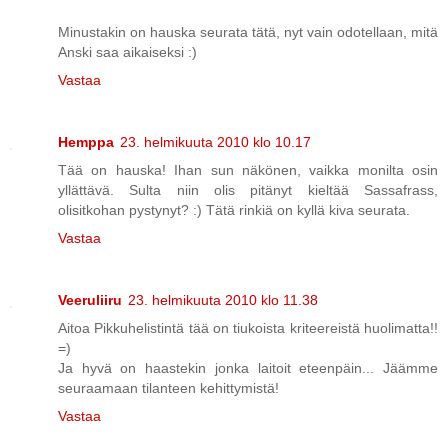
Minustakin on hauska seurata tätä, nyt vain odotellaan, mitä
Anski saa aikaiseksi :)
Vastaa
Hemppa
23. helmikuuta 2010 klo 10.17
Tää on hauska! Ihan sun näkönen, vaikka monilta osin
yllättävä. Sulta niin olis pitänyt kieltää Sassafrass,
olisitkohan pystynyt? :) Tätä rinkiä on kyllä kiva seurata.
Vastaa
Veeruliiru
23. helmikuuta 2010 klo 11.38
Aitoa Pikkuhelistintä tää on tiukoista kriteereistä huolimatta!!
=)
Ja hyvä on haastekin jonka laitoit eteenpäin... Jäämme
seuraamaan tilanteen kehittymistä!
Vastaa