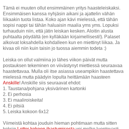
Tämä ei muuten ollut ensimmäinen yritys haasteleiskaksi.
Ensimmäisen kanssa nyhjäsin aikani ja ajattelin vähän
liikaakin tuota listaa. Koko ajan kävi mielessä, että tähän
sopisi nappi tai tähän haluaisin maalia yms yms. Lopuksi
turhauduin niin, että jätin leiskan kesken. Aloitin alusta
puhtaalta pöydältä (en kylläkään kirjaimellisesti!). Palaset
alkoivat loksahdella kohdalleen kun en miettinyt liikaa. Ja
kivaa oli niin kuin taisin jo tuossa aiemmin todeta :)
Leiska on ollut valmiina jo lähes viikon päivät mutta
postauksen tekeminen on viivästynyt miettiessä seuraavaa
haastettavaa. Mulla oli itse asiassa useampikin haastettava
mielessä mutta päädyin lopulta heittämään haasteen
Anskille
! Anskille siis seuraavat ehdot:
1. Taustana/pohjana yksivärinen kartonki
2. Ei perhosia
3. Ei maaliroiskeita!
4. Ei pitsiä
5. Leiska kokoon 6x12
Viimeistä kohtaa jouduin hieman pohtimaan mutta sitten
keksin
Letter-kokoon ihastumisesta
voi melko luontevasti