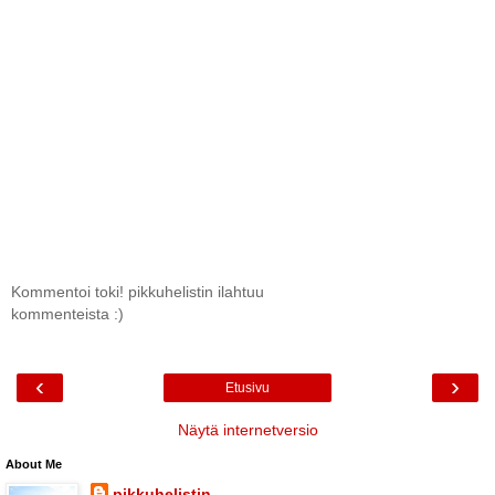
Kommentoi toki! pikkuhelistin ilahtuu
kommenteista :)
‹
›
Etusivu
Näytä internetversio
About Me
pikkuhelistin