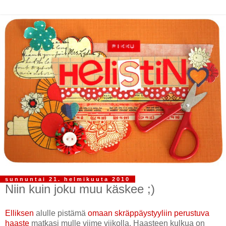
sunnuntai 21. helmikuuta 2010
Niin kuin joku muu käskee ;)
Elliksen
alulle pistämä
omaan skräppäystyyliin perustuva
haaste
matkasi mulle viime viikolla. Haasteen kulkua on