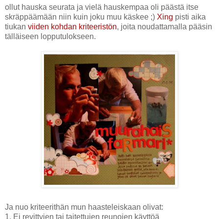
ollut hauska seurata ja vielä hauskempaa oli päästä itse
skräppäämään niin kuin joku muu käskee ;)
Xing
pisti aika
tiukan
viiden kohdan kriteeristön
, joita noudattamalla pääsin
tälläiseen lopputulokseen.
Ja nuo kriteerithän mun haasteleiskaan olivat:
1. Ei revittyjen tai taitettujen reunojen käyttöä