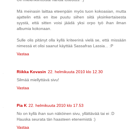
Mä meinasin laittaa eteenpäin myös tuon kokoasian, mutta
ajattelin että en itse puutu siihen siitä yksinkertaisesta
syystä, että sitten voisi jäädä yksi orpo työ ihan ilman
albumia kokonaan.
Sulle olis pitänyt olla kyllä kriteerinä vielä se, että missään
nimessä et olisi saanut käyttää Sassafras Lassia... :P
Vastaa
Riikka Kovasin
22. helmikuuta 2010 klo 12.30
Silmää miellyttävä sivu!
Vastaa
Pia K
22. helmikuuta 2010 klo 17.53
No on kyllä ihan sun näköinen sivu, yllättävää tai ei :D
Hauska seurata tän haasteen etenemistä :)
Vastaa