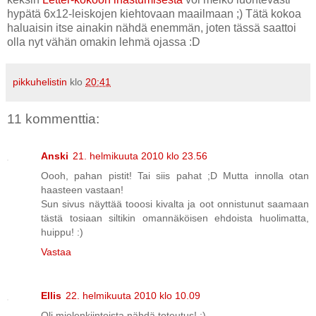
hypätä 6x12-leiskojen kiehtovaan maailmaan ;) Tätä kokoa
haluaisin itse ainakin nähdä enemmän, joten tässä saattoi
olla nyt vähän omakin lehmä ojassa :D
pikkuhelistin
klo
20:41
11 kommenttia:
Anski
21. helmikuuta 2010 klo 23.56
Oooh, pahan pistit! Tai siis pahat ;D Mutta innolla otan
haasteen vastaan!
Sun sivus näyttää tooosi kivalta ja oot onnistunut saamaan
tästä tosiaan siltikin omannäköisen ehdoista huolimatta,
huippu! :)
Vastaa
Ellis
22. helmikuuta 2010 klo 10.09
Oli mielenkiintoista nähdä toteutus! :)