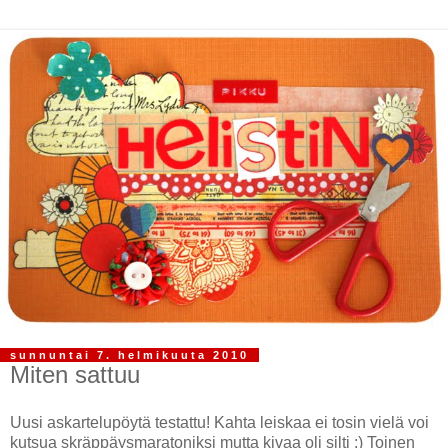
sunnuntai 7. helmikuuta 2010
Miten sattuu
Uusi askartelupöytä testattu! Kahta leiskaa ei tosin vielä voi
kutsua skräppäysmaratoniksi mutta kivaa oli silti :) Toinen