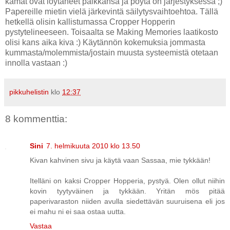
kamat ovat löytäneet paikkansa ja pöytä on järjestyksessä ;)
Papereille mietin vielä järkevintä säilytysvaihtoehtoa. Tällä
hetkellä olisin kallistumassa Cropper Hopperin
pystytelineeseen. Toisaalta se Making Memories laatikosto
olisi kans aika kiva :) Käytännön kokemuksia jommasta
kummasta/molemmista/jostain muusta systeemistä otetaan
innolla vastaan :)
pikkuhelistin
klo
12:37
8 kommenttia:
Sini
7. helmikuuta 2010 klo 13.50
Kivan kahvinen sivu ja käytä vaan Sassaa, mie tykkään!
Itelläni on kaksi Cropper Hopperia, pystyä. Olen ollut niihin
kovin tyytyväinen ja tykkään. Yritän mös pitää
paperivaraston niiden avulla siedettävän suuruisena eli jos
ei mahu ni ei saa ostaa uutta.
Vastaa