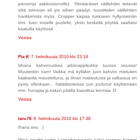
pienempi aakkostarroille). Ylimääräiset välilehdet tekevät
siitä toimivan eli jos siihen päädyt, suosittelen välilehtien
hankkimista myös. Cropper kaipaa tuekseen hyllynseinän
tms. tuen toiselle puolelle, yksin keskellä pöytää saattaisi
kaatuilla käytössä
Vastaa
Pia K
7. helmikuuta 2010 klo 23.18
Iiihana kahvinruskea pitsinappikukka tuossa sivussa!
Muutenkin nam! Vaikka mä kylläkin juon kahvini mieluiten
kaakaolla maustettuna, ja ilman makeutusta ja valkaisua en
pysty ollenkaan... hätätilanteissa oon joutunut käyttämään
mm. hunajaa ja kakun päältä kaavittua kermaa :D
Vastaa
taru76
8. helmikuuta 2010 klo 17.48
Ihana sivu : )
Minä noudin justiin Leimailutaivaasta kaksi cropper hopper