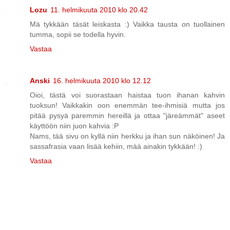
Lozu
11. helmikuuta 2010 klo 20.42
Mä tykkään täsät leiskasta :) Vaikka tausta on tuollainen
tumma, sopii se todella hyvin.
Vastaa
Anski
16. helmikuuta 2010 klo 12.12
Oioi, tästä voi suorastaan haistaa tuon ihanan kahvin
tuoksun! Vaikkakin oon enemmän tee-ihmisiä mutta jos
pitää pysyä paremmin hereillä ja ottaa "järeämmät" aseet
käyttöön niin juon kahvia :P
Nams, tää sivu on kyllä niin herkku ja ihan sun näköinen! Ja
sassafrasia vaan lisää kehiin, mää ainakin tykkään! :)
Vastaa