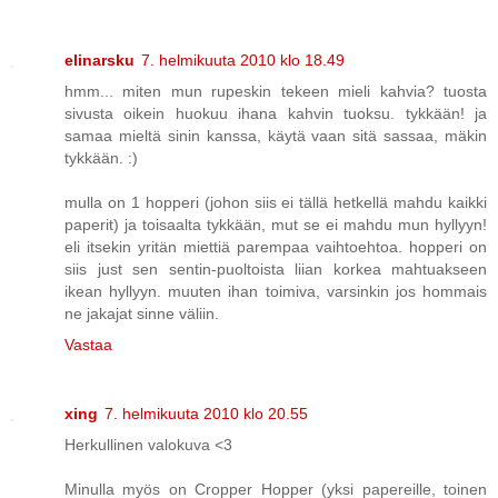
elinarsku
7. helmikuuta 2010 klo 18.49
hmm... miten mun rupeskin tekeen mieli kahvia? tuosta
sivusta oikein huokuu ihana kahvin tuoksu. tykkään! ja
samaa mieltä sinin kanssa, käytä vaan sitä sassaa, mäkin
tykkään. :)
mulla on 1 hopperi (johon siis ei tällä hetkellä mahdu kaikki
paperit) ja toisaalta tykkään, mut se ei mahdu mun hyllyyn!
eli itsekin yritän miettiä parempaa vaihtoehtoa. hopperi on
siis just sen sentin-puoltoista liian korkea mahtuakseen
ikean hyllyyn. muuten ihan toimiva, varsinkin jos hommais
ne jakajat sinne väliin.
Vastaa
xing
7. helmikuuta 2010 klo 20.55
Herkullinen valokuva <3
Minulla myös on Cropper Hopper (yksi papereille, toinen