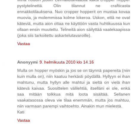
pystytelinettä. Olin tilannut ne crafticasta
ennakkotilauksena. Nuo cropper hopperit on mustaa kovaa
muovia, ja molemmissa kolme lokeroa. Uskon, että ne ovat
käteviä, mutta aion ottaa ne käyttöön vasta huhtikuussa kun
ollaan ensin muutettu. Telineitä aion säilyttää vaatekaapissa
(joka siis tarkoitettu askartelutavaroille).
Vastaa
Anonyymi
9. helmikuuta 2010 klo 14.16
Mulla on hopper myöskin ja jos se on täynnä papereita (niin
kuin mulla on), niin kaatuu herkästi pöydällä. Hyllyyn ei ihan
mahtunu, mutta hyllyn alle mahtui ja sieltä on vielä ihan
kätevä kaivaa. Suosittelen välilehtiä, itselläni ei ole, enkä
saa mitään tolkkua mitä loota sisältää. Sellanen
vaakatasossa oleva vie tilaa enemmän, mutta jos mahtuu,
niin varmaan parempi vaihtoehto. Ainakin mun mielestä.
Kati
Vastaa